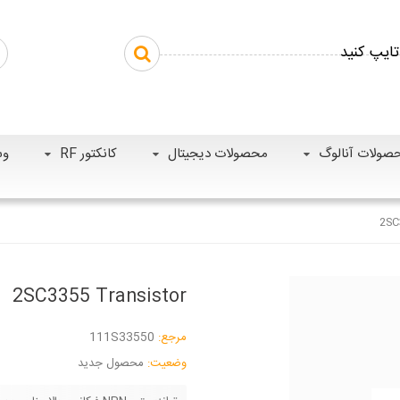
صولات آنالوگ
محصولات دیجیتال
کانکتور RF
وس
2SC
2SC3355 Transistor
مرجع:
111S33550
وضعیت:
محصول جدید