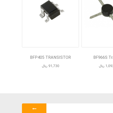
 IGBT
BFP405 TRANSISTOR
BF966S Tra
1 ریال
91,730 ریال
,369