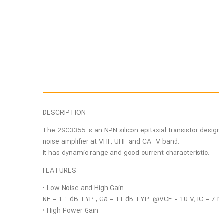
DESCRIPTION
The 2SC3355 is an NPN silicon epitaxial transistor desig
noise amplifier at VHF, UHF and CATV band.
It has dynamic range and good current characteristic.
FEATURES
• Low Noise and High Gain
NF = 1.1 dB TYP., Ga = 11 dB TYP. @VCE = 10 V, IC = 7 
• High Power Gain