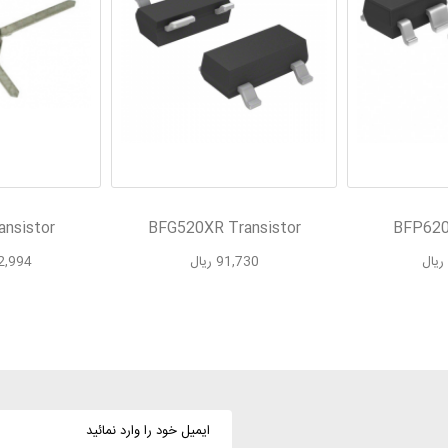
nsistor
BFG520XR Transistor
BFP620
91,730 ریال
,092,994