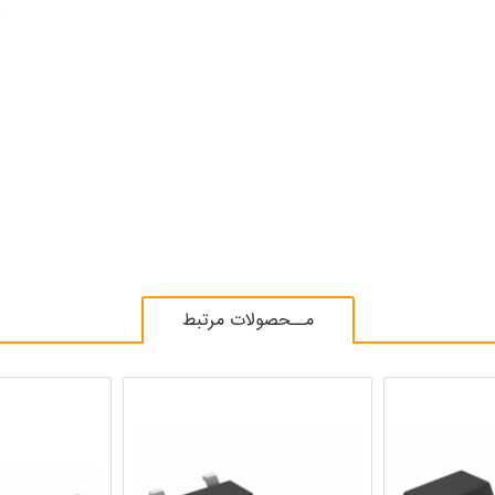
z
مــحصولات مرتبط