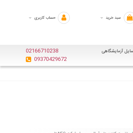
سبد خرید
حساب کاربری
02166710238
ایل آزمایشگاهی
09370429672