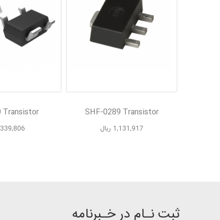
 Transistor
SHF-0289 Transistor
UFP21
1,131,917 ریال
339,806 ریال
ثبت نـام در خـبرنامه