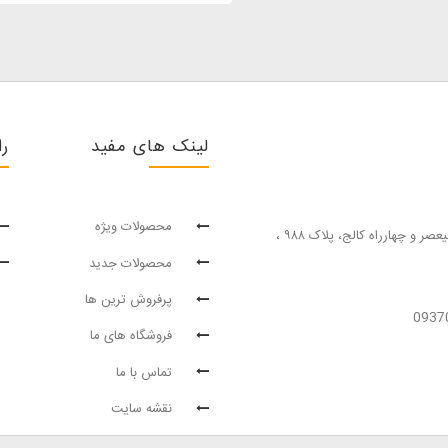
لینک های مفید
را
محصولات ویژه
سریر سرویس, آدرس:تهران خيابان انقلاب، مابين چهارراه وليعصر و چهارراه كالج، پلاک ۹۸۸ ،
محصولات جدید
پرفروش ترین‌ ها
فروشگاه های ما
تماس با ما
نقشه سایت