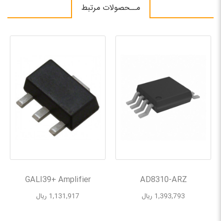
مــحصولات مرتبط
GALI39+ Amplifier
AD8310-ARZ
1,393,793 ریال
1,131,917 ریال