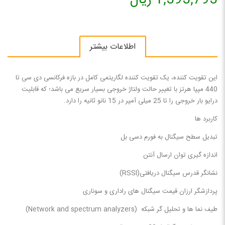
1,393,793 ریال
اطلاعات بیشتر
این تقویت کننده، یک تقویت کننده لگاریتمی کامل در بازه فرکانسی دی سی تا
440 مپپا هرتز با تغییر حالت ولتاژ خروجی بسیار سریع می باشد؛ که قابلیت
درایو بار خروجی را تا 25 میلی آمپر در 15 نانو ثانیه را دارد.
کاربرد ها
تبدیل سطح سیگنال به فورم دسی بل
اندازه گیری توان ارسال آنتن
نشانگر قدرس سیگنال دریافتی(RSSI)
پردازشگر ارزان قیمت سیگنال های راداری و سوناری
طیف نما ها و تحلیل گر شبکه (Network and spectrum analyzers)