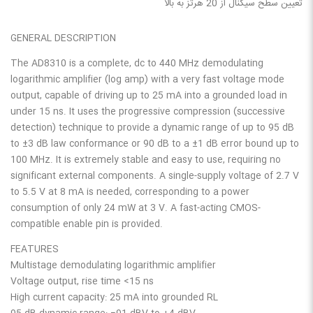
تعیین سطح سیگنال از 20 هرتز به بالا
GENERAL DESCRIPTION
The AD8310 is a complete, dc to 440 MHz demodulating
logarithmic amplifier (log amp) with a very fast voltage mode
output, capable of driving up to 25 mA into a grounded load in
under 15 ns. It uses the progressive compression (successive
detection) technique to provide a dynamic range of up to 95 dB
to ±3 dB law conformance or 90 dB to a ±1 dB error bound up to
100 MHz. It is extremely stable and easy to use, requiring no
significant external components. A single-supply voltage of 2.7 V
to 5.5 V at 8 mA is needed, corresponding to a power
consumption of only 24 mW at 3 V. A fast-acting CMOS-
compatible enable pin is provided.
FEATURES
Multistage demodulating logarithmic amplifier
Voltage output, rise time <15 ns
High current capacity: 25 mA into grounded RL