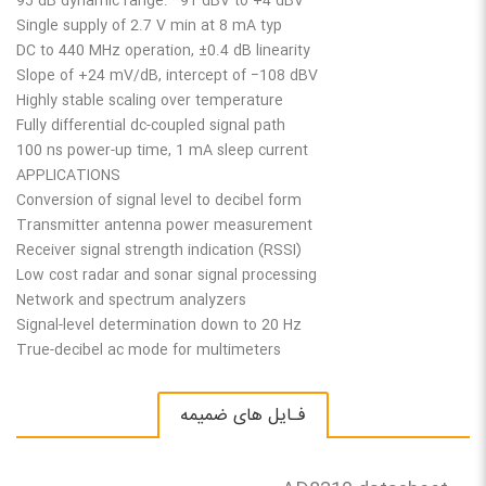
95 dB dynamic range: −91 dBV to +4 dBV
Single supply of 2.7 V min at 8 mA typ
DC to 440 MHz operation, ±0.4 dB linearity
Slope of +24 mV/dB, intercept of −108 dBV
Highly stable scaling over temperature
Fully differential dc-coupled signal path
100 ns power-up time, 1 mA sleep current
APPLICATIONS
Conversion of signal level to decibel form
Transmitter antenna power measurement
Receiver signal strength indication (RSSI)
Low cost radar and sonar signal processing
Network and spectrum analyzers
Signal-level determination down to 20 Hz
True-decibel ac mode for multimeters
فـایل های ضمیمه