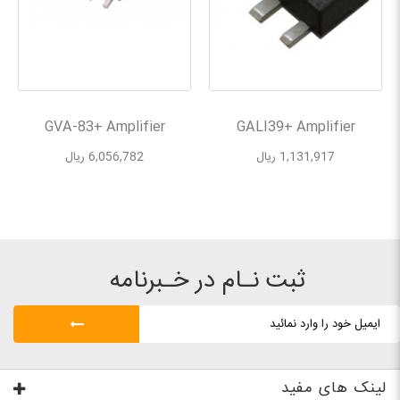
GVA-83+ Amplifier
GALI39+ Amplifier
1,131,917 ریال
6,056,782 ریال
ثبت نـام در خـبرنامه
لینک های مفید