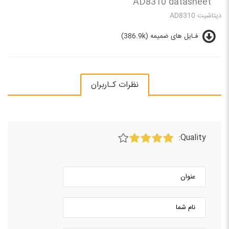
AD8310 datasheet
دیتاشیت AD8310
فـایل های ضمیمه (386.9k)
نظرات کـاربران
Quality: