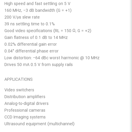
High speed and fast settling on 5 V
160 MHz, −3 dB bandwidth (G = +1)
200 V/μs slew rate
39 ns settling time to 0.1%
Good video specifications (RL = 150 Ω, G = +2)
Gain flatness of 0.1 dB to 14 MHz
0.02% differential gain error
0.04° differential phase error
Low distortion: −64 dBc worst harmonic @ 10 MHz
Drives 50 mA 0.5 V from supply rails
APPLICATIONS
Video switchers
Distribution amplifiers
Analog-to-digital drivers
Professional cameras
CCD Imaging systems
Ultrasound equipment (multichannel)