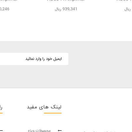
939,341 ریال
,360,246
لینک های مفید
را
محصولات ویژه