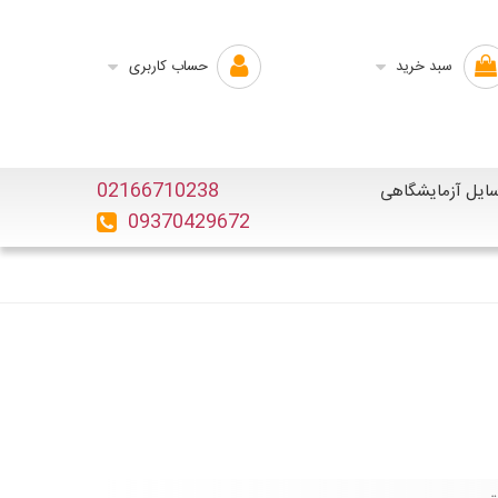
سبد خرید
حساب کاربری
02166710238
ایل آزمایشگاهی
09370429672