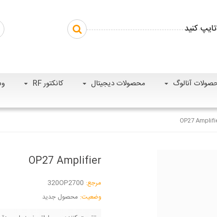
صولات آنالوگ
محصولات دیجیتال
کانکتور RF
وس
OP27 Amplifi
OP27 Amplifier
مرجع:
320OP2700
وضعیت:
محصول جدید