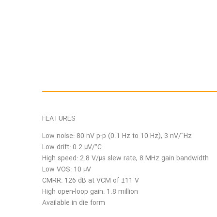
FEATURES
Low noise: 80 nV p-p (0.1 Hz to 10 Hz), 3 nV/"Hz
Low drift: 0.2 μV/°C
High speed: 2.8 V/μs slew rate, 8 MHz gain bandwidth
Low VOS: 10 μV
CMRR: 126 dB at VCM of ±11 V
High open-loop gain: 1.8 million
Available in die form