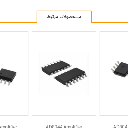
مــحصولات مرتبط
mplifier
AD8044 Amplifier
AD8041