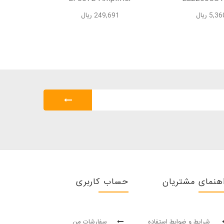
5 ریال
249,691 ریال
42
هنمای مشتریان
حساب کاربری
شرایط و ضوابط استفاده
سفارشات من