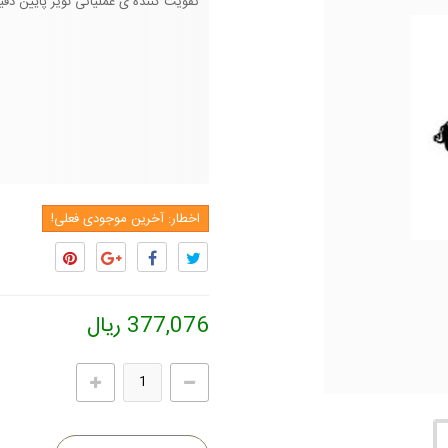
تقویت کننده ی عملیاتی نویز پایین دقی
اخطار: آخرین موجودی فعلی!
377,076 ریال