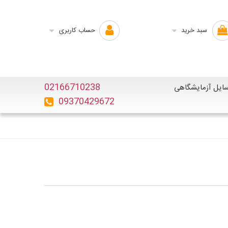
سبد خرید
حساب کاربری
02166710238
ایل آزمایشگاهی
09370429672