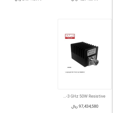
15dB AR-R15N DC-3 GHz 50W Resistive...
97,434,580 ریال